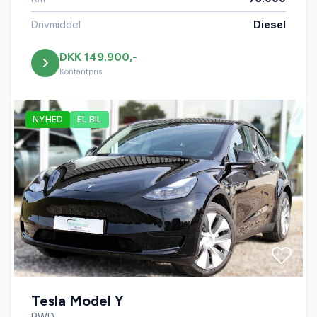
Drivmiddel
Diesel
DKK 149.900,-
Kontantpris
NYHED
EL BIL
Tesla Model Y
RWD