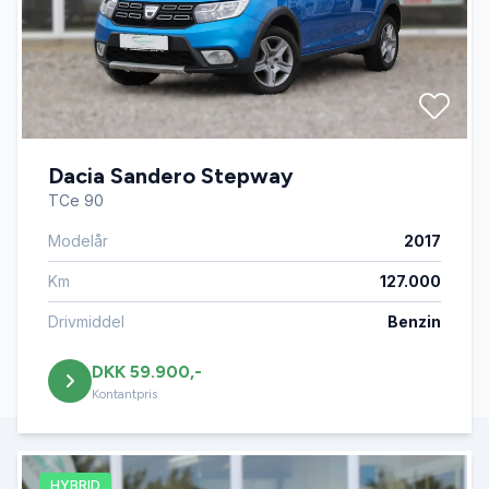
Dacia Sandero Stepway
TCe 90
Modelår
2017
Km
127.000
Drivmiddel
Benzin
DKK 59.900,-
Kontantpris
HYBRID