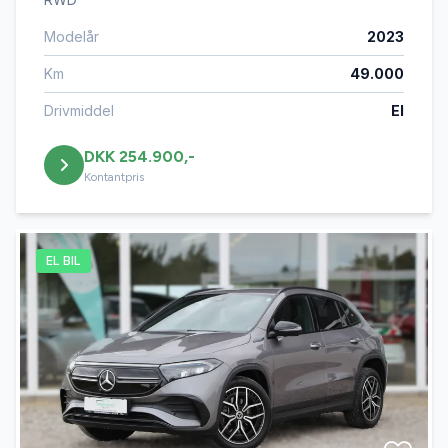
Modelår
2023
Km
49.000
Drivmiddel
El
DKK 254.900,-
Kontantpris
EL BIL