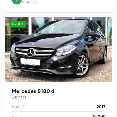
Kontantpris
NYHED
Mercedes B180 d
Business
Modelår
2017
Km
75.000