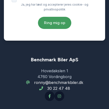
Ja, jeg har læst og accepterer jeres cookie- og
privatlivspolitik
Ring mig op
Benchmark Biler ApS
Hovedakslen 1
4760 Vordingborg
ronny@benchmarkbiler.dk
30 22 47 48