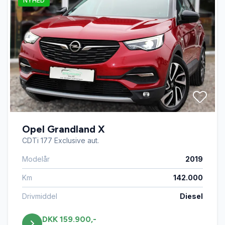
NYHED
Opel Grandland X
CDTi 177 Exclusive aut.
Modelår
2019
Km
142.000
Drivmiddel
Diesel
DKK 159.900,-