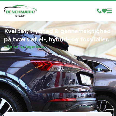
Kvalitet, tryghed & gennemsigtighed
på tværs af el-, hybrid- og fossilbiler.
- Se vores lagerliste.