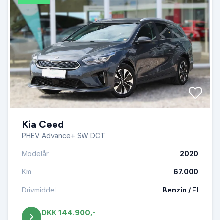
Kia Ceed
PHEV Advance+ SW DCT
Modelår
2020
Km
67.000
Drivmiddel
Benzin / El
DKK 144.900,-