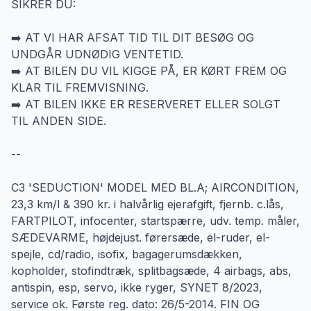
SIKRER DU:
➡️ AT VI HAR AFSAT TID TIL DIT BESØG OG
UNDGÅR UDNØDIG VENTETID.
➡️ AT BILEN DU VIL KIGGE PÅ, ER KØRT FREM OG
KLAR TIL FREMVISNING.
➡️ AT BILEN IKKE ER RESERVERET ELLER SOLGT
TIL ANDEN SIDE.
--
C3 'SEDUCTION' MODEL MED BL.A; AIRCONDITION,
23,3 km/l & 390 kr. i halvårlig ejerafgift, fjernb. c.lås,
FARTPILOT, infocenter, startspærre, udv. temp. måler,
SÆDEVARME, højdejust. førersæde, el-ruder, el-
spejle, cd/radio, isofix, bagagerumsdækken,
kopholder, stofindtræk, splitbagsæde, 4 airbags, abs,
antispin, esp, servo, ikke ryger, SYNET 8/2023,
service ok. Første reg. dato: 26/5-2014. FIN OG