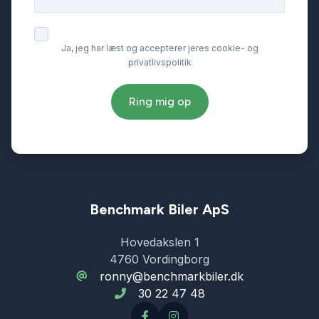
Ja, jeg har læst og accepterer jeres cookie- og
privatlivspolitik
Ring mig op
Benchmark Biler ApS
Hovedakslen 1
4760 Vordingborg
ronny@benchmarkbiler.dk
30 22 47 48