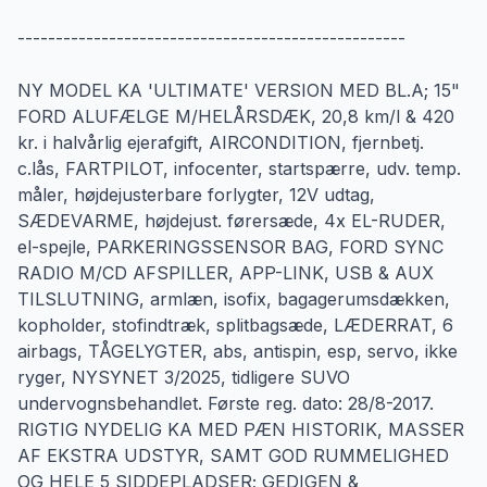
---------------------------------------------------
NY MODEL KA 'ULTIMATE' VERSION MED BL.A; 15"
FORD ALUFÆLGE M/HELÅRSDÆK, 20,8 km/l & 420
kr. i halvårlig ejerafgift, AIRCONDITION, fjernbetj.
c.lås, FARTPILOT, infocenter, startspærre, udv. temp.
måler, højdejusterbare forlygter, 12V udtag,
SÆDEVARME, højdejust. førersæde, 4x EL-RUDER,
el-spejle, PARKERINGSSENSOR BAG, FORD SYNC
RADIO M/CD AFSPILLER, APP-LINK, USB & AUX
TILSLUTNING, armlæn, isofix, bagagerumsdækken,
kopholder, stofindtræk, splitbagsæde, LÆDERRAT, 6
airbags, TÅGELYGTER, abs, antispin, esp, servo, ikke
ryger, NYSYNET 3/2025, tidligere SUVO
undervognsbehandlet. Første reg. dato: 28/8-2017.
RIGTIG NYDELIG KA MED PÆN HISTORIK, MASSER
AF EKSTRA UDSTYR, SAMT GOD RUMMELIGHED
OG HELE 5 SIDDEPLADSER; GEDIGEN &