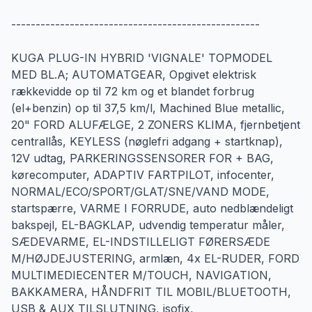
---------------------------------------------------
KUGA PLUG-IN HYBRID 'VIGNALE' TOPMODEL
MED BL.A; AUTOMATGEAR, Opgivet elektrisk
rækkevidde op til 72 km og et blandet forbrug
(el+benzin) op til 37,5 km/l, Machined Blue metallic,
20" FORD ALUFÆLGE, 2 ZONERS KLIMA, fjernbetjent
centrallås, KEYLESS (nøglefri adgang + startknap),
12V udtag, PARKERINGSSENSORER FOR + BAG,
kørecomputer, ADAPTIV FARTPILOT, infocenter,
NORMAL/ECO/SPORT/GLAT/SNE/VAND MODE,
startspærre, VARME I FORRUDE, auto nedblændeligt
bakspejl, EL-BAGKLAP, udvendig temperatur måler,
SÆDEVARME, EL-INDSTILLELIGT FØRERSÆDE
M/HØJDEJUSTERING, armlæn, 4x EL-RUDER, FORD
MULTIMEDIECENTER M/TOUCH, NAVIGATION,
BAKKAMERA, HÅNDFRIT TIL MOBIL/BLUETOOTH,
USB & AUX TILSLUTNING, isofix,