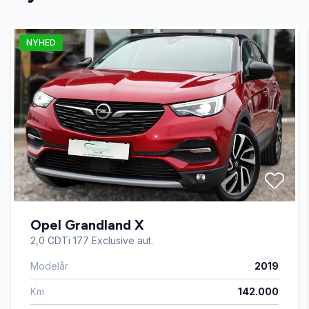
Automatgear
NYHED
Bakkamera
Digitalt cockpit
Dual zone klimaanlæg
Dæktryksystem
Opel Grandland X
El-indstillelige forsæder
2,0 CDTi 177 Exclusive aut.
Modelår
2019
El-ruder x4
Km
142.000