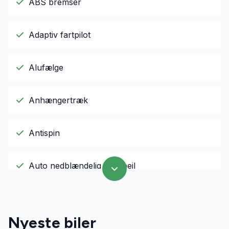
ABS bremser
Adaptiv fartpilot
Alufælge
Anhængertræk
Antispin
Auto nedblændelig bakspejl
Auto. start/stop
Nyeste biler