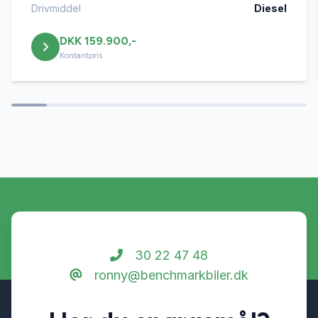
El-spejle
Drivmiddel
Diesel
DKK 159.900,-
Elektrisk bagagerum
Kontantpris
Fjernbetjent centrallås
Kørecomputer
Læderrat
Lædersæder
30 22 47 48
ronny@benchmarkbiler.dk
Navigation