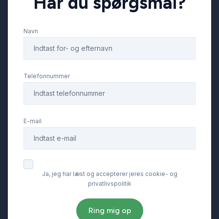
Har du spørgsmål?
Parkeringssensor bagved
Navn
Parkeringssensor foran
Skiltegenkendelse
Telefonnummer
Splitbagsæder
E-mail
Sædevarme
Tonede ruder
Ja, jeg har læst og accepterer jeres cookie- og
privatlivspolitik
Tågelygter
Ring mig op