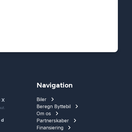
Navigation
Biler
 X
Beregn Byttebil
ut.
Om os
 d
Partnerskaber
Finansiering