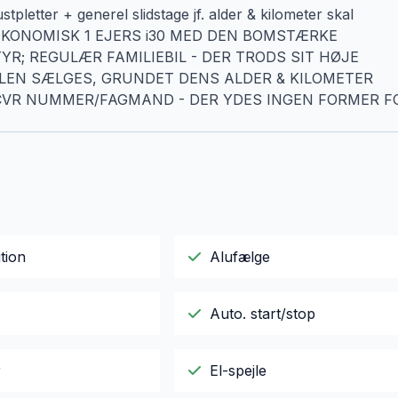
tpletter + generel slidstage jf. alder & kilometer skal
 OG ØKONOMISK 1 EJERS i30 MED DEN BOMSTÆRKE
R; REGULÆR FAMILIEBIL - DER TRODS SIT HØJE
LEN SÆLGES, GRUNDET DENS ALDER & KILOMETER
CVR NUMMER/FAGMAND - DER YDES INGEN FORMER F
tion
Alufælge
Auto. start/stop
r
El-spejle