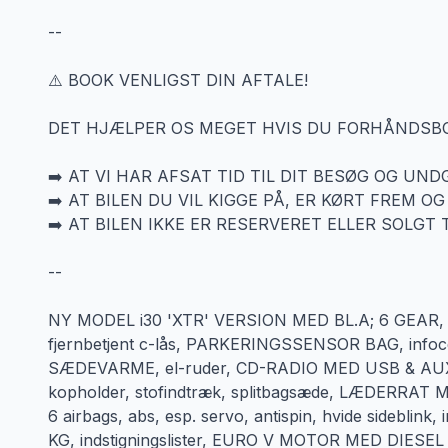
--
⚠️ BOOK VENLIGST DIN AFTALE!
DET HJÆLPER OS MEGET HVIS DU FORHÅNDSBOO
➡️ AT VI HAR AFSAT TID TIL DIT BESØG OG UN
➡️ AT BILEN DU VIL KIGGE PÅ, ER KØRT FREM OG
➡️ AT BILEN IKKE ER RESERVERET ELLER SOLGT 
--
NY MODEL i30 'XTR' VERSION MED BL.A; 6 GEAR,
fjernbetjent c-lås, PARKERINGSSENSOR BAG, infoce
SÆDEVARME, el-ruder, CD-RADIO MED USB & AUX 
kopholder, stofindtræk, splitbagsæde, LÆDERRAT M
6 airbags, abs, esp. servo, antispin, hvide sideblink
KG, indstigningslister, EURO V MOTOR MED DIES