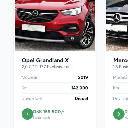
Opel Grandland X
Merc
2,0 CDTi 177 Exclusive aut.
1,5 Bus
Modelår
2019
Modelå
Km
142.000
Km
Drivmiddel
Diesel
Drivmid
DKK 159.900,-
D
Kontantpris
Ko