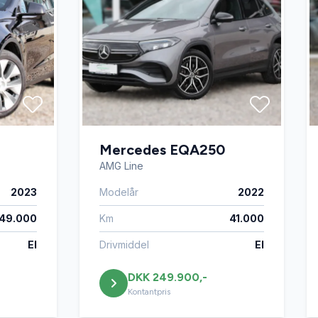
Mercedes EQA250
AMG Line
2023
Modelår
2022
49.000
Km
41.000
El
Drivmiddel
El
DKK 249.900,-
Kontantpris