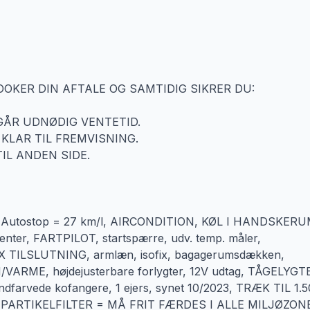
KER DIN AFTALE OG SAMTIDIG SIKRER DU:
DGÅR UDNØDIG VENTETID.
 KLAR TIL FREMVISNING.
TIL ANDEN SIDE.
 Autostop = 27 km/l, AIRCONDITION, KØL I HANDSKERU
nter, FARTPILOT, startspærre, udv. temp. måler,
TILSLUTNING, armlæn, isofix, bagagerumsdækken,
/VARME, højdejusterbare forlygter, 12V udtag, TÅGELYGT
, indfarvede kofangere, 1 ejers, synet 10/2023, TRÆK TIL 1.
EL PARTIKELFILTER = MÅ FRIT FÆRDES I ALLE MILJØZON