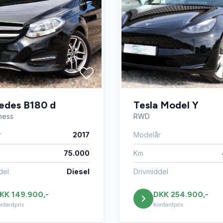
edes B180 d
Tesla Model Y
iness
RWD
r
2017
Modelår
75.000
Km
del
Diesel
Drivmiddel
KK 149.900,-
DKK 254.900,-
ntantpris
Kontantpris