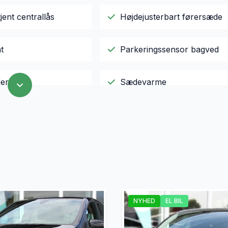
jent centrallås
Højdejusterbart førersæde
t
Parkeringssensor bagved
er
Sædevarme
lutning
Varme i rattet
NYHED
EL BIL