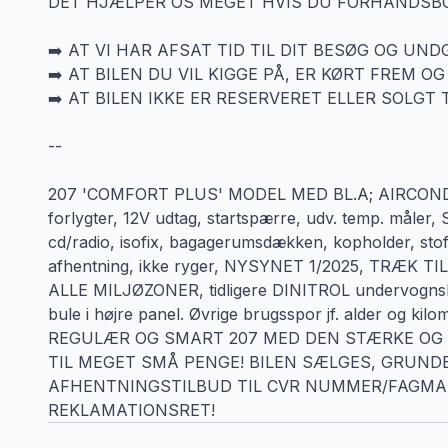
DET HJÆLPER OS MEGET HVIS DU FORHÅNDSBOO
➡️ AT VI HAR AFSAT TID TIL DIT BESØG OG UN
➡️ AT BILEN DU VIL KIGGE PÅ, ER KØRT FREM OG
➡️ AT BILEN IKKE ER RESERVERET ELLER SOLGT 
--
207 'COMFORT PLUS' MODEL MED BL.A; AIRCONDITION,
forlygter, 12V udtag, startspærre, udv. temp. måler,
cd/radio, isofix, bagagerumsdækken, kopholder, stofi
afhentning, ikke ryger, NYSYNET 1/2025, TRÆK T
ALLE MILJØZONER, tidligere DINITROL undervognsbe
bule i højre panel. Øvrige brugsspor jf. alder og kilom
REGULÆR OG SMART 207 MED DEN STÆRKE OG Ø
TIL MEGET SMÅ PENGE! BILEN SÆLGES, GRUN
AFHENTNINGSTILBUD TIL CVR NUMMER/FAGMAN
REKLAMATIONSRET!