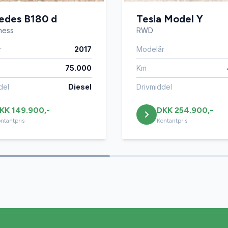
edes B180 d
Tesla Model Y
iness
RWD
r
2017
Modelår
75.000
Km
del
Diesel
Drivmiddel
KK 149.900,-
DKK 254.900,-
ntantpris
Kontantpris