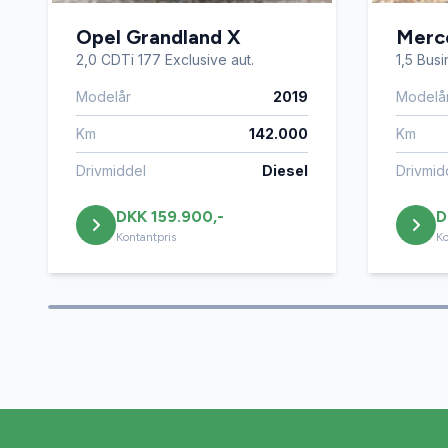
Opel Grandland X
Merc
2,0 CDTi 177 Exclusive aut.
1,5 Bus
Modelår
2019
Modelå
Km
142.000
Km
Drivmiddel
Diesel
Drivmid
DKK 159.900,-
D
Kontantpris
Ko