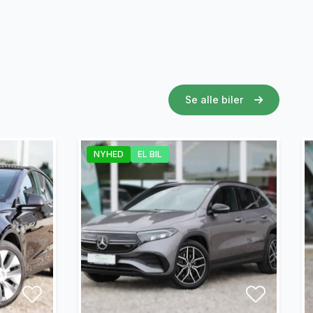
Se alle biler
NYHED
EL BIL