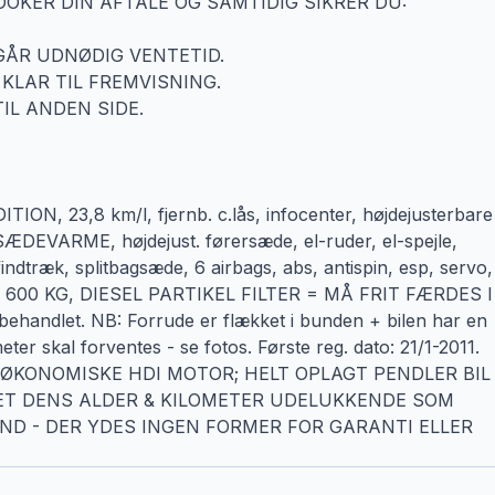
KER DIN AFTALE OG SAMTIDIG SIKRER DU:
DGÅR UDNØDIG VENTETID.
 KLAR TIL FREMVISNING.
TIL ANDEN SIDE.
 23,8 km/l, fjernb. c.lås, infocenter, højdejusterbare
 SÆDEVARME, højdejust. førersæde, el-ruder, el-spejle,
ndtræk, splitbagsæde, 6 airbags, abs, antispin, esp, servo,
IL 600 KG, DIESEL PARTIKEL FILTER = MÅ FRIT FÆRDES I
handlet. NB: Forrude er flækket i bunden + bilen har en
eter skal forventes - se fotos. Første reg. dato: 21/1-2011.
KONOMISKE HDI MOTOR; HELT OPLAGT PENDLER BIL 
DET DENS ALDER & KILOMETER UDELUKKENDE SOM
D - DER YDES INGEN FORMER FOR GARANTI ELLER