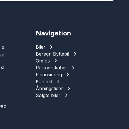
Navigation
Biler
 X
Beregn Byttebil
ut.
Om os
 d
Partnerskaber
Finansiering
Kontakt
Åbningstider
Solgte biler
250