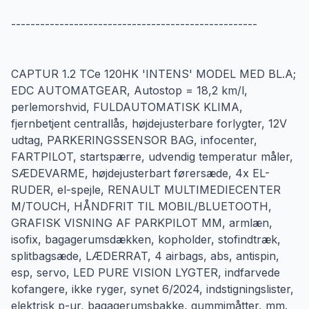
---------------------------------------------------
CAPTUR 1.2 TCe 120HK 'INTENS' MODEL MED BL.A;
EDC AUTOMATGEAR, Autostop = 18,2 km/l,
perlemorshvid, FULDAUTOMATISK KLIMA,
fjernbetjent centrallås, højdejusterbare forlygter, 12V
udtag, PARKERINGSSENSOR BAG, infocenter,
FARTPILOT, startspærre, udvendig temperatur måler,
SÆDEVARME, højdejusterbart førersæde, 4x EL-
RUDER, el-spejle, RENAULT MULTIMEDIECENTER
M/TOUCH, HÅNDFRIT TIL MOBIL/BLUETOOTH,
GRAFISK VISNING AF PARKPILOT MM, armlæn,
isofix, bagagerumsdækken, kopholder, stofindtræk,
splitbagsæde, LÆDERRAT, 4 airbags, abs, antispin,
esp, servo, LED PURE VISION LYGTER, indfarvede
kofangere, ikke ryger, synet 6/2024, indstigningslister,
elektrisk p-ur, bagagerumsbakke, gummimåtter, mm.