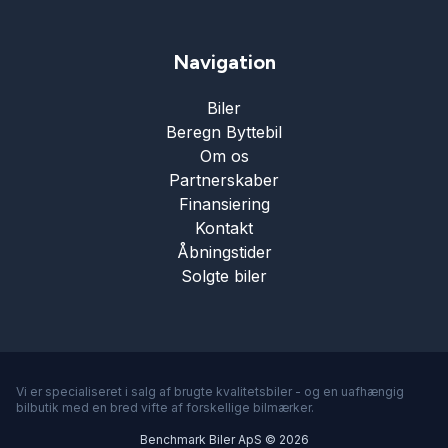
Navigation
Biler
Beregn Byttebil
Om os
Partnerskaber
Finansiering
Kontakt
Åbningstider
Solgte biler
Vi er specialiseret i salg af brugte kvalitetsbiler - og en uafhængig
bilbutik med en bred vifte af forskellige bilmærker.
Benchmark Biler ApS © 2026