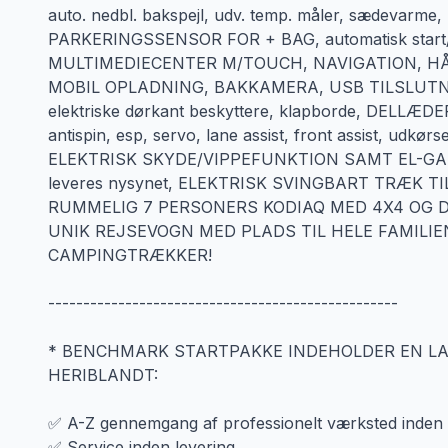
auto. nedbl. bakspejl, udv. temp. måler, sædevarme,
PARKERINGSSENSOR FOR + BAG, automatisk start/s
MULTIMEDIECENTER M/TOUCH, NAVIGATION, HÅ
MOBIL OPLADNING, BAKKAMERA, USB TILSLUTNING,
elektriske dørkant beskyttere, klapborde, DELLÆDER
antispin, esp, servo, lane assist, front assist, ud
ELEKTRISK SKYDE/VIPPEFUNKTION SAMT EL-GARDI
leveres nysynet, ELEKTRISK SVINGBART TRÆK TIL 
RUMMELIG 7 PERSONERS KODIAQ MED 4X4 OG 
UNIK REJSEVOGN MED PLADS TIL HELE FAMILIEN
CAMPINGTRÆKKER!
--------------------------------------------------
* BENCHMARK STARTPAKKE INDEHOLDER EN L
HERIBLANDT:
✅ A-Z gennemgang af professionelt værksted inden l
✅ Service inden levering.