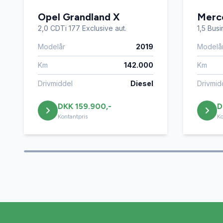
USB tilslutning
Vejbane
Opel Grandland X
Merc
2,0 CDTi 177 Exclusive aut.
1,5 Bus
Modelår
2019
Modelå
Km
142.000
Km
Drivmiddel
Diesel
Drivmid
DKK 159.900,-
D
Kontantpris
Ko