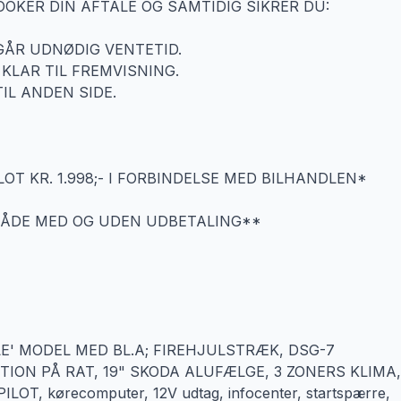
KER DIN AFTALE OG SAMTIDIG SIKRER DU:
DGÅR UDNØDIG VENTETID.
 KLAR TIL FREMVISNING.
TIL ANDEN SIDE.
OT KR. 1.998;- I FORBINDELSE MED BILHANDLEN*
 BÅDE MED OG UDEN UDBETALING**
YLE' MODEL MED BL.A; FIREHJULSTRÆK, DSG-7
N PÅ RAT, 19" SKODA ALUFÆLGE, 3 ZONERS KLIMA,
OT, kørecomputer, 12V udtag, infocenter, startspærre,