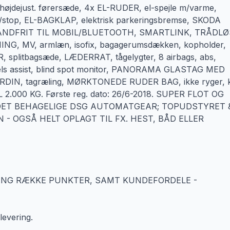
 højdejust. førersæde, 4x EL-RUDER, el-spejle m/varme,
top, EL-BAGKLAP, elektrisk parkeringsbremse, SKODA
NDFRIT TIL MOBIL/BLUETOOTH, SMARTLINK, TRÅDLØ
 MV, armlæn, isofix, bagagerumsdækken, kopholder,
, splitbagsæde, LÆDERRAT, tågelygter, 8 airbags, abs,
kørsels assist, blind spot monitor, PANORAMA GLASTAG MED
N, tagræling, MØRKTONEDE RUDER BAG, ikke ryger, 
2.000 KG. Første reg. dato: 26/6-2018. SUPER FLOT OG
DET BEHAGELIGE DSG AUTOMATGEAR; TOPUDSTYRET 
 - OGSÅ HELT OPLAGT TIL FX. HEST, BÅD ELLER
ANG RÆKKE PUNKTER, SAMT KUNDEFORDELE -
evering.