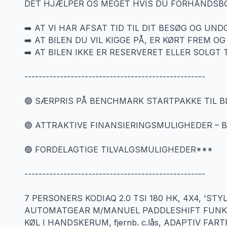
DET HJÆLPER OS MEGET HVIS DU FORHÅNDSBOO
➡️ AT VI HAR AFSAT TID TIL DIT BESØG OG UN
➡️ AT BILEN DU VIL KIGGE PÅ, ER KØRT FREM OG
➡️ AT BILEN IKKE ER RESERVERET ELLER SOLGT 
---------------------------------------------------
🟢 SÆRPRIS PÅ BENCHMARK STARTPAKKE TIL BL
🟢 ATTRAKTIVE FINANSIERINGSMULIGHEDER –
🟢 FORDELAGTIGE TILVALGSMULIGHEDER***
---------------------------------------------------
7 PERSONERS KODIAQ 2.0 TSI 180 HK, 4X4, 'ST
AUTOMATGEAR M/MANUEL PADDLESHIFT FUNKTIO
KØL I HANDSKERUM, fjernb. c.lås, ADAPTIV FARTPIL