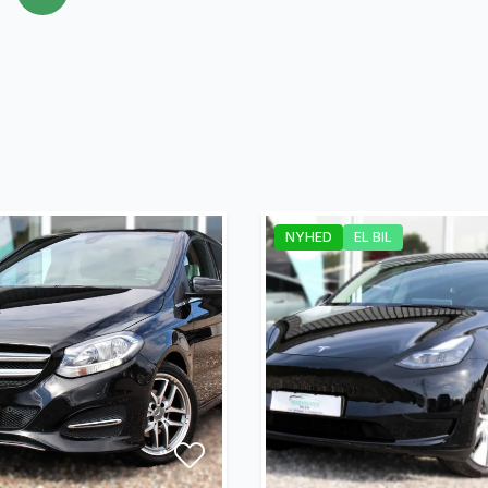
ertræk
Højdejusterbart førersæde
Kørecomputer
ion
Parkeringssensor bagved
NYHED
EL BIL
kifte
Servostyring
ærre
Sædevarme
ruder
Tågelygter