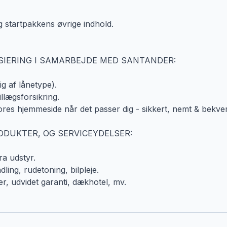
 startpakkens øvrige indhold.
SIERING I SAMARBEJDE MED SANTANDER:
g af lånetype).
llægsforsikring.
ores hjemmeside når det passer dig - sikkert, nemt & bekve
RODUKTER, OG SERVICEYDELSER:
ra udstyr.
ing, rudetoning, bilpleje.
er, udvidet garanti, dækhotel, mv.