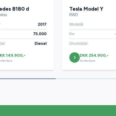
assistent
edes B180 d
Tesla Model Y
iness
RWD
r
2017
Modelår
75.000
Km
del
Diesel
Drivmiddel
KK 149.900,-
DKK 254.900,-
ntantpris
Kontantpris