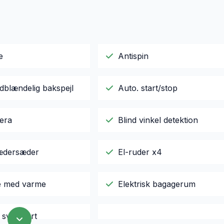
e
Antispin
dblændelig bakspejl
Auto. start/stop
era
Blind vinkel detektion
lædersæder
El-ruder x4
le med varme
Elektrisk bagagerum
k svingbart
Fartpilot