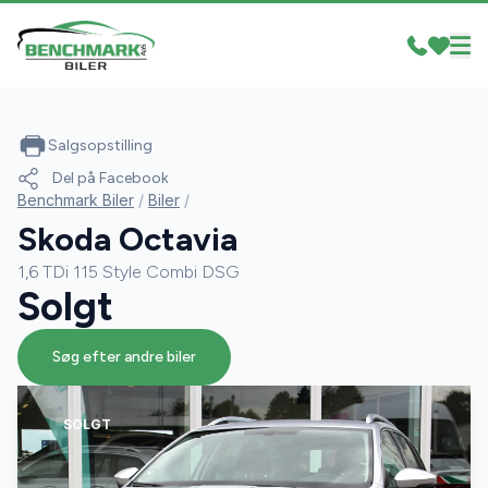
Salgsopstilling
Del på Facebook
Benchmark Biler
/
Biler
/
Skoda Octavia
1,6 TDi 115 Style Combi DSG
Solgt
Søg efter andre biler
SOLGT