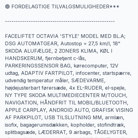
🟢 FORDELAGTIGE TILVALGSMULIGHEDER***
---------------------------------------------------
FACELIFTET OCTAVIA 'STYLE' MODEL MED BL.A;
DSG AUTOMATGEAR, Autostop = 27,5 km/l, 18"
SKODA ALUFÆLGE, 2 ZONERS KLIMA, KØL I
HANDSKERUM, fjernbetjent c-lås,
PARKERINGSSENSOR BAG, kørecomputer, 12V
udtag, ADAPTIV FARTPILOT, infocenter, startspærre,
udvendig temperatur måler, SÆDEVARME,
højdejusterbart førersæde, 4x EL-RUDER, el-spejle,
NY TYPE SKODA MULTIMEDIECENTER M/TOUCH,
NAVIGATION, HÅNDFRIT TIL MOBIL/BLUETOOTH,
APPLE CARPLAY, ANDROID AUTO, GRAFISK VISING
AF PARKPILOT, USB TILSLUTNING MM, armlæn,
isofix, bagagerumsdækken, kopholder, stofindtræk,
splitbagsæde, LÆDERRAT, 9 airbags, TÅGELYGTER,