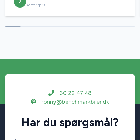
Læderrat
Kontantpris
Splitbagsæder
Stofsæder
Sædevarme
Tagræling
30 22 47 48
ronny@benchmarkbiler.dk
Tonede ruder
Har du spørgsmål?
Tågelygter