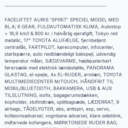
---------------------------------------------------
FACELIFTET AURIS 'SPIRIT' SPECIEL MODEL MED
BL.A; 6 GEAR, FULDAUTOMATISK KLIMA, Autostop
= 18,9 km/l & 800 kr. i halvårlig ejerafgift, Tokyo red
metallic, 17" TOYOTA ALUFÆLGE, fjernbetjent
centrallås, FARTPILOT, kørecomputer, infocenter,
startspærre, auto nedblændeligt bakspejl, udvendig
temperatur måler, SÆDEVARME, højdejusterbart
førersæde med elektrisk lændestøtte, PANORAMA
GLASTAG, el-spejle, 4x EL-RUDER, armlæn, TOYOTA
MULTIMEDIECENTER M/TOUCH, HÅNDFRIT TIL
MOBIL/BLUETOOTH, BAKKAMERA, USB & AUX
TILSLUTNING, isofix, bagagerumsdækken,
kopholder, stofindtræk, splitbagsæde, LÆDERRAT, 9
airbags, TÅGELYGTER, abs, antispin, esp, servo,
kollisionsadvarsel, vognbane advarsel, klare sideblink,
indfarvede kofangere, MØRKTONEDE RUDER BAG,