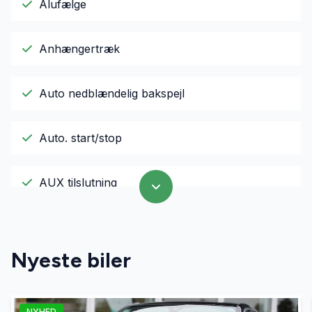
Alufælge
Anhængertræk
Auto nedblændelig bakspejl
Auto. start/stop
AUX tilslutning
Bakkamera
Nyeste biler
Dæktryksystem
NYHED