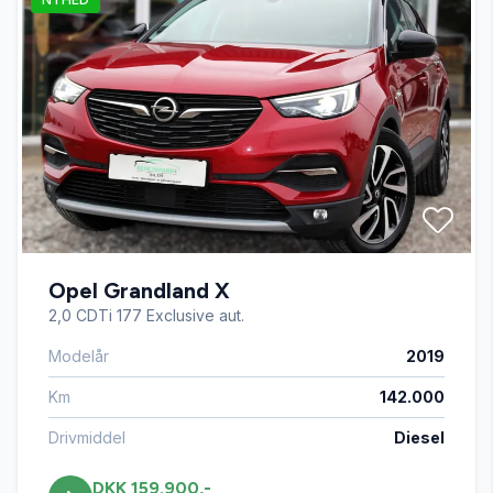
El-klapbare sidespejle
El-ruder x4
Fartpilot
Højdejusterbart førersæde
Opel Grandland X
Isofix
2,0 CDTi 177 Exclusive aut.
Modelår
2019
Kørecomputer
Km
142.000
LED kørelys
Drivmiddel
Diesel
DKK 159.900,-