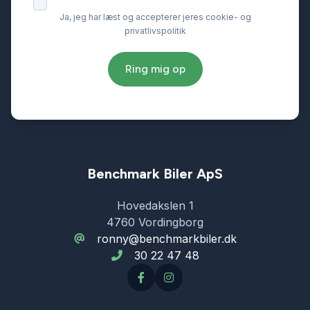
Ja, jeg har læst og accepterer jeres cookie- og
privatlivspolitik
Ring mig op
Benchmark Biler ApS
Hovedakslen 1
4760 Vordingborg
ronny@benchmarkbiler.dk
30 22 47 48