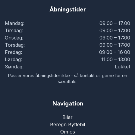
Åbningstider
Internet
Mandag:
09:00 – 17:00
Tirsdag:
09:00 – 17:00
Isofix
Onsdag:
09:00 – 17:00
Torsdag:
09:00 – 17:00
Fredag:
09:00 – 16:00
Kørecomputer
Lørdag:
11:00 – 13:00
Søndag:
Lukket
Lygtevasker
Passer vores åbningstider ikke - så kontakt os gerne for en
særaftale.
Læderrat
Navigation
Lædersæder
Biler
Beregn Byttebil
Musikstreaming via bluetooth
Om os