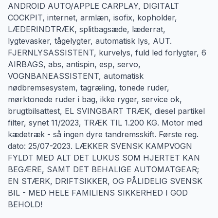
ANDROID AUTO/APPLE CARPLAY, DIGITALT
COCKPIT, internet, armlæn, isofix, kopholder,
LÆDERINDTRÆK, splitbagsæde, læderrat,
lygtevasker, tågelygter, automatisk lys, AUT.
FJERNLYSASSISTENT, kurvelys, fuld led forlygter, 6
AIRBAGS, abs, antispin, esp, servo,
VOGNBANEASSISTENT, automatisk
nødbremsesystem, tagræling, tonede ruder,
mørktonede ruder i bag, ikke ryger, service ok,
brugtbilsattest, EL SVINGBART TRÆK, diesel partikel
filter, synet 11/2023, TRÆK TIL 1.200 KG. Motor med
kædetræk - så ingen dyre tandremsskift. Første reg.
dato: 25/07-2023. LÆKKER SVENSK KAMPVOGN
FYLDT MED ALT DET LUKUS SOM HJERTET KAN
BEGÆRE, SAMT DET BEHALIGE AUTOMATGEAR;
EN STÆRK, DRIFTSIKKER, OG PÅLIDELIG SVENSK
BIL - MED HELE FAMILIENS SIKKERHED I GOD
BEHOLD!