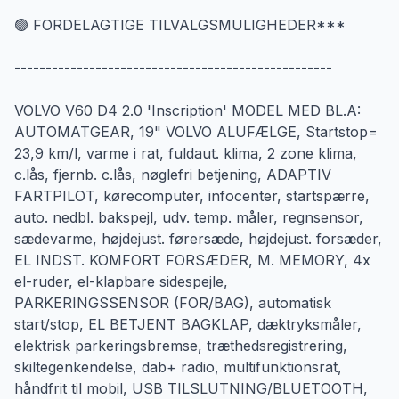
🟢 FORDELAGTIGE TILVALGSMULIGHEDER***
---------------------------------------------------
VOLVO V60 D4 2.0 'Inscription' MODEL MED BL.A:
AUTOMATGEAR, 19" VOLVO ALUFÆLGE, Startstop=
23,9 km/l, varme i rat, fuldaut. klima, 2 zone klima,
c.lås, fjernb. c.lås, nøglefri betjening, ADAPTIV
FARTPILOT, kørecomputer, infocenter, startspærre,
auto. nedbl. bakspejl, udv. temp. måler, regnsensor,
sædevarme, højdejust. førersæde, højdejust. forsæder,
EL INDST. KOMFORT FORSÆDER, M. MEMORY, 4x
el-ruder, el-klapbare sidespejle,
PARKERINGSSENSOR (FOR/BAG), automatisk
start/stop, EL BETJENT BAGKLAP, dæktryksmåler,
elektrisk parkeringsbremse, træthedsregistrering,
skiltegenkendelse, dab+ radio, multifunktionsrat,
håndfrit til mobil, USB TILSLUTNING/BLUETOOTH,