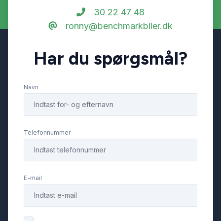
30 22 47 48
ronny@benchmarkbiler.dk
Dæktryksystem
Har du spørgsmål?
El-indstillelige forsæder
Navn
El-klapbare sidespejle
El-ruder x4
Telefonnummer
Elektrisk bagagerum
E-mail
Elektrisk parkeringsbremse
Elektrisk svingbart anhængertræk