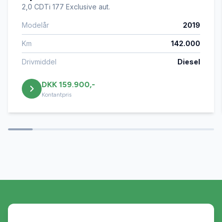
2,0 CDTi 177 Exclusive aut.
Modelår
2019
Bluetooth
Km
142.000
Brugtbilscertifikat
Drivmiddel
Diesel
DKK 159.900,-
Buet lys
Kontantpris
Centrallås
DAB+ radio
Digitalt cockpit
Dual zone klimaanlæg