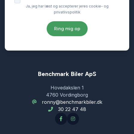
Ja, jeg har læst og accepterer jeres cookie- og
privatlivspolitik
Elektriske komfortsæder
Ring mig op
Fjernbetjent centrallås
Fuld LED forlygter
Fuldautomatisk klimaanlæg
Benchmark Biler ApS
Hovedakslen 1
Højdejusterbare forsæder
4760 Vordingborg
ronny@benchmarkbiler.dk
30 22 47 48
Højdejusterbart førersæde
Infocenter