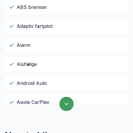
ABS bremser
Adaptiv fartpilot
Alarm
Alufælge
Android Auto
Apple CarPlay
Auto nedblændelig bakspejl