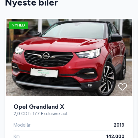
Nyeste biler
Auto. start/stop
NYHED
Automatgear
Automatisk fjernlys
Automatisk lys
Bakkamera
Opel Grandland X
Blind vinkel detektion
2,0 CDTi 177 Exclusive aut.
Modelår
2019
Buet lys
Km
142.000