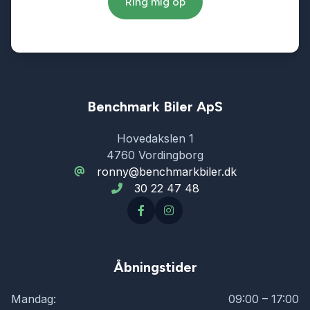
Ring mig op
Isofix
Kabinevarmer
Kørecomputer
Benchmark Biler ApS
Hovedakslen 1
Læderrat
4760 Vordingborg
ronny@benchmarkbiler.dk
30 22 47 48
Lædersæder
Musikstreaming via bluetooth
Åbningstider
Navigation
Mandag:
09:00 – 17:00