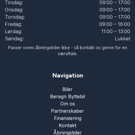
Tirsdag:
09:00 – 17:00
Parkeringssensor bagved
Onsdag:
09:00 – 17:00
Torsdag:
09:00 – 17:00
Fredag:
09:00 – 16:00
Parkeringssensor foran
Lørdag:
11:00 – 13:00
Søndag:
Lukket
Skiltegenkendelse
Passer vores åbningstider ikke - så kontakt os gerne for en
særaftale.
Splitbagsæder
Navigation
Sædevarme
Biler
Beregn Byttebil
Tagræling
Om os
Partnerskaber
Finansiering
Tonede ruder
Kontakt
Åbningstider