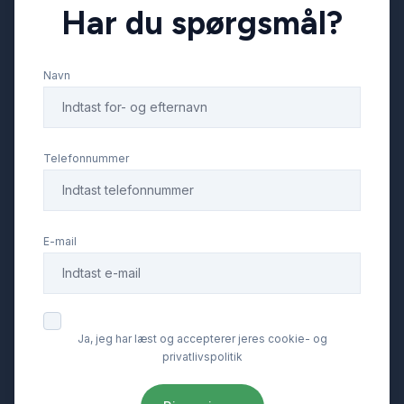
Har du spørgsmål?
Elektrisk bagagerum
Navn
Elektrisk parkeringsbremse
Elektrisk svingbart anhængertræk
Telefonnummer
Fjernbetjent centrallås
E-mail
Fuld LED forlygter
Højdejusterbare forsæder
Ja, jeg har læst og accepterer jeres cookie- og
privatlivspolitik
Imiteret læder