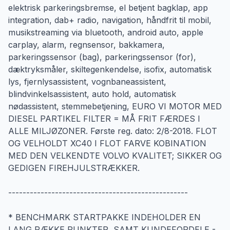
elektrisk parkeringsbremse, el betjent bagklap, app
integration, dab+ radio, navigation, håndfrit til mobil,
musikstreaming via bluetooth, android auto, apple
carplay, alarm, regnsensor, bakkamera,
parkeringssensor (bag), parkeringssensor (for),
dæktryksmåler, skiltegenkendelse, isofix, automatisk
lys, fjernlysassistent, vognbaneassistent,
blindvinkelsassistent, auto hold, automatisk
nødassistent, stemmebetjening, EURO VI MOTOR MED
DIESEL PARTIKEL FILTER = MÅ FRIT FÆRDES I
ALLE MILJØZONER. Første reg. dato: 2/8-2018. FLOT
OG VELHOLDT XC40 I FLOT FARVE KOBINATION
MED DEN VELKENDTE VOLVO KVALITET; SIKKER OG
GEDIGEN FIREHJULSTRÆKKER.
--------------------------------------------------
* BENCHMARK STARTPAKKE INDEHOLDER EN
LANG RÆKKE PUNKTER, SAMT KUNDEFORDELE -