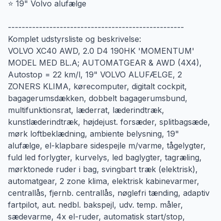
⭐ 19" Volvo alufælge
---------------------------------------------------
Komplet udstyrsliste og beskrivelse:
VOLVO XC40 AWD, 2.0 D4 190HK 'MOMENTUM'
MODEL MED BL.A; AUTOMATGEAR & AWD (4X4),
Autostop = 22 km/l, 19" VOLVO ALUFÆLGE, 2
ZONERS KLIMA, kørecomputer, digitalt cockpit,
bagagerumsdækken, dobbelt bagagerumsbund,
multifunktionsrat, læderrat, læderindtræk,
kunstlæderindtræk, højdejust. forsæder, splitbagsæde,
mørk loftbeklædning, ambiente belysning, 19"
alufælge, el-klapbare sidespejle m/varme, tågelygter,
fuld led forlygter, kurvelys, led baglygter, tagræling,
mørktonede ruder i bag, svingbart træk (elektrisk),
automatgear, 2 zone klima, elektrisk kabinevarmer,
centrallås, fjernb. centrallås, nøglefri tænding, adaptiv
fartpilot, aut. nedbl. bakspejl, udv. temp. måler,
sædevarme, 4x el-ruder, automatisk start/stop,