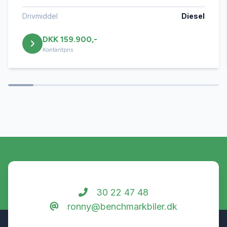
Centrallås
Drivmiddel
Diesel
DKK 159.900,-
DAB+ radio
Kontantpris
Digitalt cockpit
Dual zone klimaanlæg
Dæktryksystem
El-klapbare sidespejle med varme
30 22 47 48
ronny@benchmarkbiler.dk
El-ruder x4