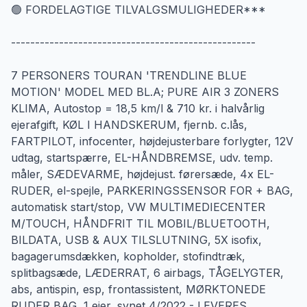
🟢 FORDELAGTIGE TILVALGSMULIGHEDER***
---------------------------------------------------
7 PERSONERS TOURAN 'TRENDLINE BLUE
MOTION' MODEL MED BL.A; PURE AIR 3 ZONERS
KLIMA, Autostop = 18,5 km/l & 710 kr. i halvårlig
ejerafgift, KØL I HANDSKERUM, fjernb. c.lås,
FARTPILOT, infocenter, højdejusterbare forlygter, 12V
udtag, startspærre, EL-HÅNDBREMSE, udv. temp.
måler, SÆDEVARME, højdejust. førersæde, 4x EL-
RUDER, el-spejle, PARKERINGSSENSOR FOR + BAG,
automatisk start/stop, VW MULTIMEDIECENTER
M/TOUCH, HÅNDFRIT TIL MOBIL/BLUETOOTH,
BILDATA, USB & AUX TILSLUTNING, 5X isofix,
bagagerumsdækken, kopholder, stofindtræk,
splitbagsæde, LÆDERRAT, 6 airbags, TÅGELYGTER,
abs, antispin, esp, frontassistent, MØRKTONEDE
RUDER BAG, 1 ejer, synet 4/2022 - LEVERES