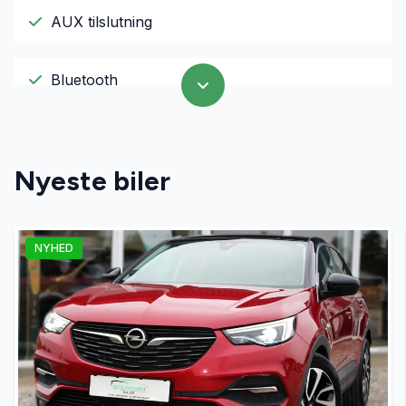
AUX tilslutning
Bluetooth
El-ruder
Nyeste biler
El-spejle
NYHED
Fjernbetjent centrallås
Højdejusterbart førersæde
Infocenter