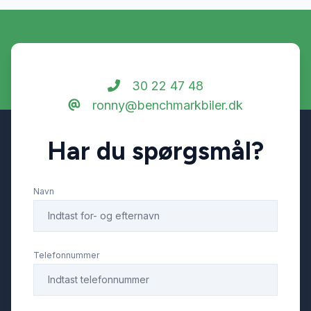
Sædevarme
Tonede ruder
30 22 47 48
ronny@benchmarkbiler.dk
Tågelygter
Har du spørgsmål?
Navn
Telefonnummer