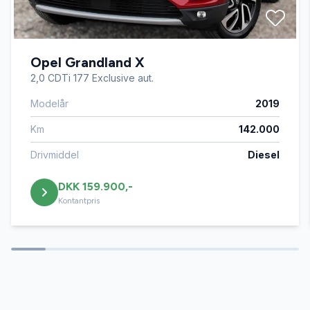
Isofix
Opel Grandland X
Læderrat
2,0 CDTi 177 Exclusive aut.
Modelår
2019
Navigation
Km
142.000
Servostyring
Drivmiddel
Diesel
DKK 159.900,-
Splitbagsæder
Kontantpris
Startspærre
Stofsæder