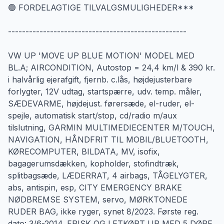
🟢 FORDELAGTIGE TILVALGSMULIGHEDER***
---------------------------------------------------
VW UP 'MOVE UP BLUE MOTION' MODEL MED
BL.A; AIRCONDITION, Autostop = 24,4 km/l & 390 kr.
i halvårlig ejerafgift, fjernb. c.lås, højdejusterbare
forlygter, 12V udtag, startspærre, udv. temp. måler,
SÆDEVARME, højdejust. førersæde, el-ruder, el-
spejle, automatisk start/stop, cd/radio m/aux
tilslutning, GARMIN MULTIMEDIECENTER M/TOUCH,
NAVIGATION, HÅNDFRIT TIL MOBIL/BLUETOOTH,
KØRECOMPUTER, BILDATA, MV, isofix,
bagagerumsdækken, kopholder, stofindtræk,
splitbagsæde, LÆDERRAT, 4 airbags, TÅGELYGTER,
abs, antispin, esp, CITY EMERGENCY BRAKE
NØDBREMSE SYSTEM, servo, MØRKTONEDE
RUDER BAG, ikke ryger, synet 8/2023. Første reg.
dato: 3/6-2014. FRISK OG LETKØRT UP MED 5 DØRE,