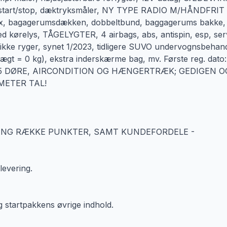
tisk start/stop, dæktryksmåler, NY TYPE RADIO M/HÅNDFRIT
 bagagerumsdækken, dobbeltbund, baggagerums bakke,
d kørelys, TÅGELYGTER, 4 airbags, abs, antispin, esp, ser
yger, synet 1/2023, tidligere SUVO undervognsbehand
 0 kg), ekstra inderskærme bag, mv. Første reg. dato:
D 5 DØRE, AIRCONDITION OG HÆNGERTRÆK; GEDIGEN O
METER TAL!
ANG RÆKKE PUNKTER, SAMT KUNDEFORDELE -
evering.
 startpakkens øvrige indhold.