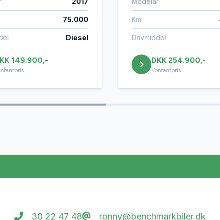
r
2017
Modelår
75.000
Km
del
Diesel
Drivmiddel
KK 149.900,-
DKK 254.900,-
ntantpris
Kontantpris
30 22 47 48
ronny@benchmarkbiler.dk