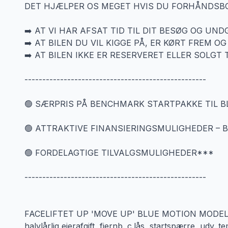
DET HJÆLPER OS MEGET HVIS DU FORHÅNDSBOO
➡️ AT VI HAR AFSAT TID TIL DIT BESØG OG UN
➡️ AT BILEN DU VIL KIGGE PÅ, ER KØRT FREM OG
➡️ AT BILEN IKKE ER RESERVERET ELLER SOLGT 
---------------------------------------------------
🟢 SÆRPRIS PÅ BENCHMARK STARTPAKKE TIL BL
🟢 ATTRAKTIVE FINANSIERINGSMULIGHEDER –
🟢 FORDELAGTIGE TILVALGSMULIGHEDER***
---------------------------------------------------
FACELIFTET UP 'MOVE UP' BLUE MOTION MODEL MED
halvlårlig ejerafgift, fjernb. c.lås, startspærre, ud