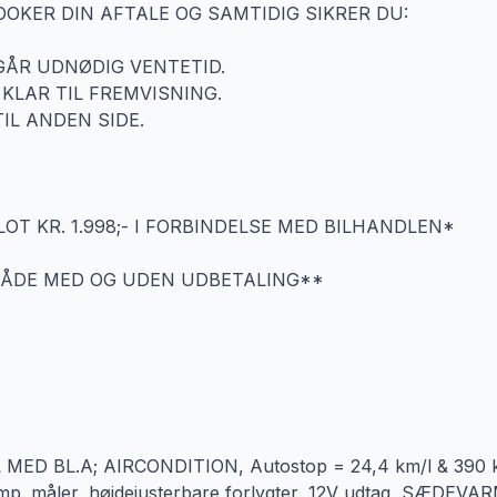
KER DIN AFTALE OG SAMTIDIG SIKRER DU:
DGÅR UDNØDIG VENTETID.
 KLAR TIL FREMVISNING.
TIL ANDEN SIDE.
OT KR. 1.998;- I FORBINDELSE MED BILHANDLEN*
 BÅDE MED OG UDEN UDBETALING**
 BL.A; AIRCONDITION, Autostop = 24,4 km/l & 390 kr
v. temp. måler, højdejusterbare forlygter, 12V udtag, SÆDEVA