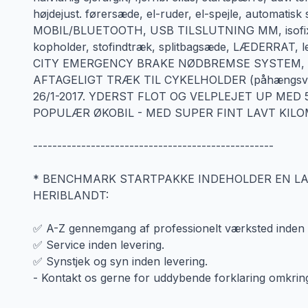
højdejust. førersæde, el-ruder, el-spejle, automa
MOBIL/BLUETOOTH, USB TILSLUTNING MM, isofix,
kopholder, stofindtræk, splitbagsæde, LÆDERRAT, le
CITY EMERGENCY BRAKE NØDBREMSE SYSTEM, ikke r
AFTAGELIGT TRÆK TIL CYKELHOLDER (påhængsvægt =
26/1-2017. YDERST FLOT OG VELPLEJET UP ME
POPULÆR ØKOBIL - MED SUPER FINT LAVT KILO
--------------------------------------------------
* BENCHMARK STARTPAKKE INDEHOLDER EN L
HERIBLANDT:
✅ A-Z gennemgang af professionelt værksted inden l
✅ Service inden levering.
✅ Synstjek og syn inden levering.
- Kontakt os gerne for uddybende forklaring omkring