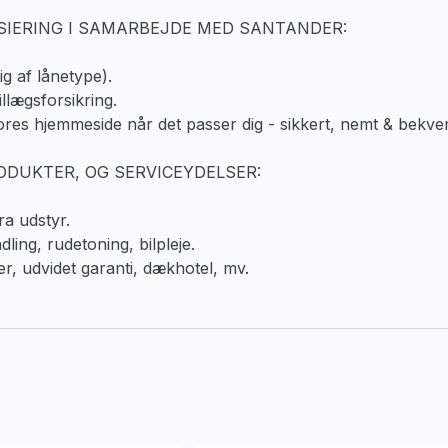
SIERING I SAMARBEJDE MED SANTANDER:
g af lånetype).
llægsforsikring.
ores hjemmeside når det passer dig - sikkert, nemt & bekve
RODUKTER, OG SERVICEYDELSER:
ra udstyr.
ing, rudetoning, bilpleje.
er, udvidet garanti, dækhotel, mv.