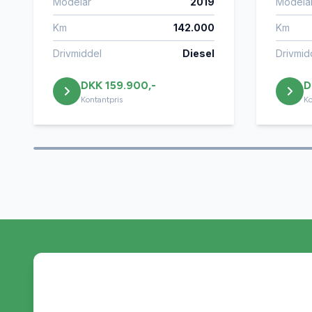
Modelår
2019
Modelå
Km
142.000
Km
Drivmiddel
Diesel
Drivmid
DKK 159.900,-
D
Kontantpris
Ko