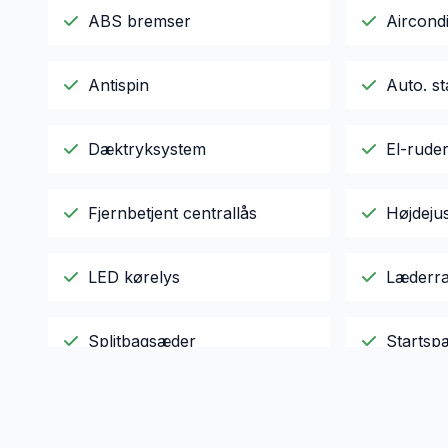
ABS bremser
Aircondi
Antispin
Auto. st
Dæktryksystem
El-rude
Fjernbetjent centrallås
Højdeju
LED kørelys
Læderra
Splitbagsæder
Startsp
Sædevarme
Tågelyg