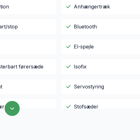
tion
Anhængertræk
art/stop
Bluetooth
r
El-spejle
sterbart førersæde
Isofix
t
Servostyring
ærre
Stofsæder
ter
USB tilslutning