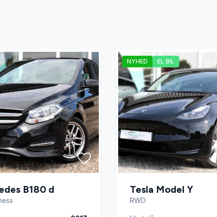
NYHED
EL BIL
edes B180 d
Tesla Model Y
iness
RWD