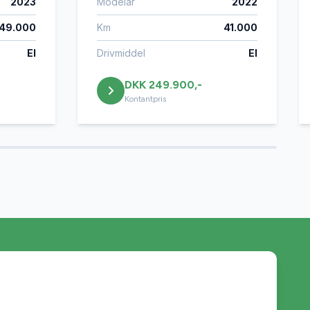
2023
Modelår
2022
49.000
Km
41.000
El
Drivmiddel
El
DKK 249.900,-
Kontantpris