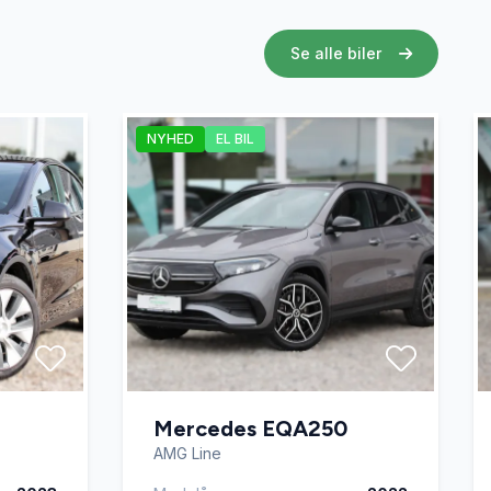
Se alle biler
NYHED
EL BIL
Mercedes EQA250
AMG Line