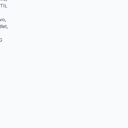
 TIL
vo,
let,
G